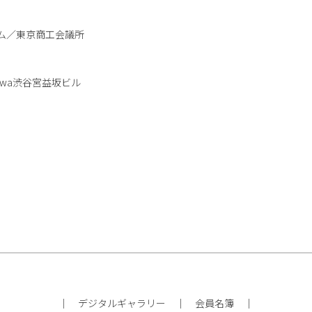
ム／東京商工会議所
Daiwa渋谷宮益坂ビル
｜
デジタルギャラリー
｜
会員名簿
｜