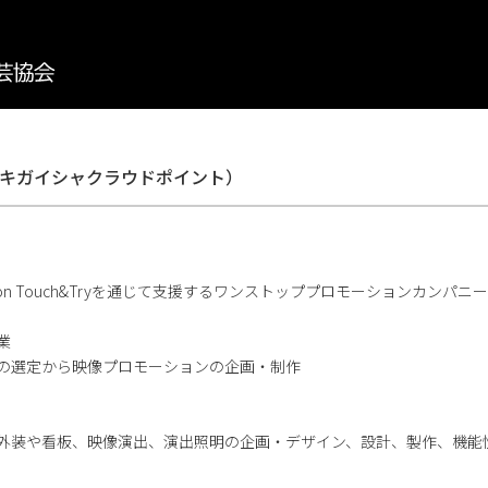
キガイシャクラウドポイント）
ion Touch&Tryを通じて支援するワンストッププロモーションカンパニ
業
の選定から映像プロモーションの企画・制作
外装や看板、映像演出、演出照明の企画・デザイン、設計、製作、機能性