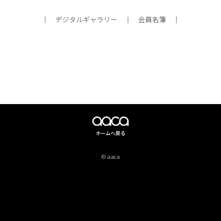
｜
デジタルギャラリー
｜
会員名簿
｜
ホームへ戻る
© aaca