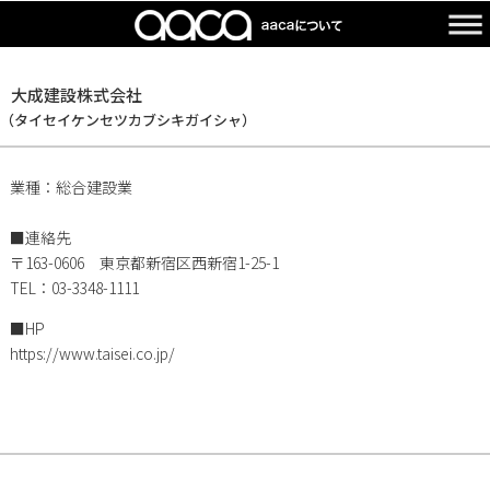
大成建設株式会社
（タイセイケンセツカブシキガイシャ）
業種：総合建設業
■連絡先
〒163-0606 東京都新宿区西新宿1-25-1
TEL：03-3348-1111
■HP
https://www.taisei.co.jp/