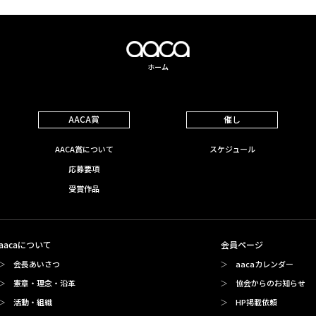
ホーム
AACA賞
催し
AACA賞について
スケジュール
応募要項
受賞作品
aacaについて
会員ページ
会長あいさつ
aacaカレンダー
憲章・理念・沿革
協会からのお知らせ
活動・組織
HP掲載依頼