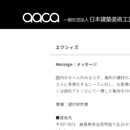
エクシィズ
Message｜メッセージ
国内のタイルのみならず、海外の建材の
さらに多様化するニーズに対し、お客様
くは自社アトリエにて一貫した製作を行
業種：建材卸売業
■連絡先
〒507-0071 岐阜県多治見市旭ケ丘10-6-